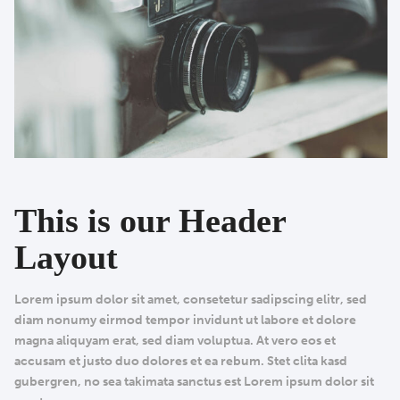
This is our Header
Layout
Lorem ipsum dolor sit amet, consetetur sadipscing elitr, sed
diam nonumy eirmod tempor invidunt ut labore et dolore
magna aliquyam erat, sed diam voluptua. At vero eos et
accusam et justo duo dolores et ea rebum. Stet clita kasd
gubergren, no sea takimata sanctus est Lorem ipsum dolor sit