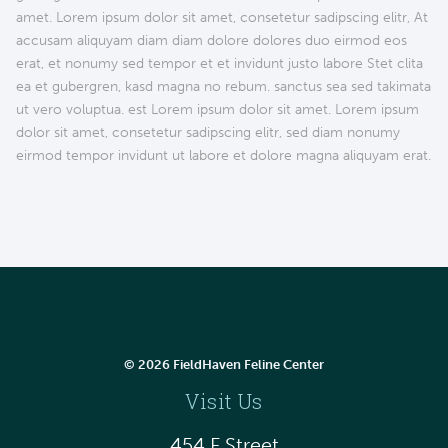
amet. Lorem ipsum dolor sit amet, consetetur sadipscing elitr, At
accusam aliquyam diam diam dolore dolores duo eirmod eos
erat, et nonumy sed tempor et et invidunt justo labore Stet clita
ea et gubergren, kasd magna no rebum. sanctus sea sed takimata
ut vero voluptua. est Lorem ipsum dolor sit amet. Lorem ipsum
dolor sit amet, consetetur sadipscing elitr, sed diam nonumy
eirmod tempor invidunt ut labore et dolore magna aliquyam erat.
© 2026 FieldHaven Feline Center
Visit Us
454 F Street