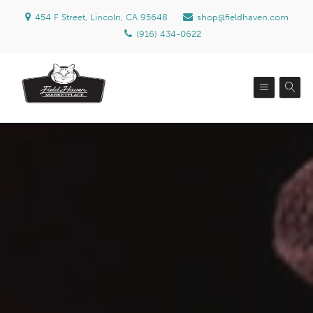
454 F Street, Lincoln, CA 95648
shop@fieldhaven.com
(916) 434-0622