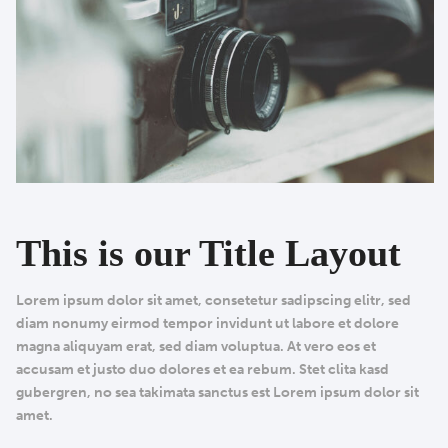
This is our Title Layout
Lorem ipsum dolor sit amet, consetetur sadipscing elitr, sed
diam nonumy eirmod tempor invidunt ut labore et dolore
magna aliquyam erat, sed diam voluptua. At vero eos et
accusam et justo duo dolores et ea rebum. Stet clita kasd
gubergren, no sea takimata sanctus est Lorem ipsum dolor sit
amet.