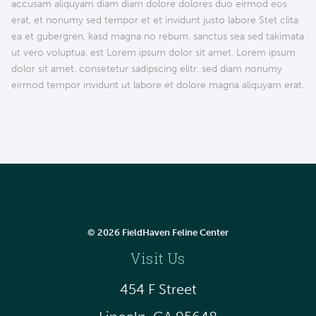
accusam aliquyam diam diam dolore dolores duo eirmod eos
erat, et nonumy sed tempor et et invidunt justo labore Stet clita
ea et gubergren, kasd magna no rebum. sanctus sea sed takimata
ut vero voluptua. est Lorem ipsum dolor sit amet. Lorem ipsum
dolor sit amet, consetetur sadipscing elitr, sed diam nonumy
eirmod tempor invidunt ut labore et dolore magna aliquyam erat.
© 2026 FieldHaven Feline Center
Visit Us
454 F Street