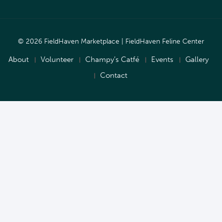
© 2026 FieldHaven Marketplace | FieldHaven Feline Center
About
Volunteer
Champy’s Catfé
Events
Gallery
Contact