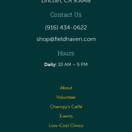
Lincoln, CA 95648
Contact Us
(916) 434-0622
shop@fieldhaven.com
Hours
Daily:
10 AM – 5 PM
About
Volunteer
Champy’s Catfé
Events
Low-Cost Clinics